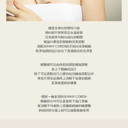
總是全身白的懷特小姐
簡約卻不簡單而且永遠經典
日本紙草勾勒出純白的帽體
無論什麼造型都能夠完美搭配
搭配SUNNY CORDS的天然白珍珠帽鍊
乾淨低調的設計結合了質感絕佳的光澤度
帽圍都可以由內部的調節繩做調整
加上了帽鍊的設計
除了可以搭配自己心愛的短項鍊做搭配以外
再也不用在起風時上演帽子追逐的戲碼
妥善維護妳的優雅
-關於一鍊多用的SUNNY CORDS-
帽鍊部分均可以直接拆下做口罩鍊
每頂帽子均會附上原廠眼鏡鍊的橡膠圈
鉤頭的部分接上就可以做眼鏡鍊使用