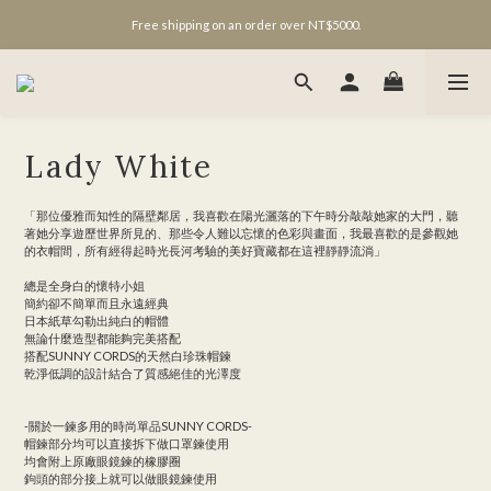
Free shipping on an order over NT$5000.
Lady White
「那位優雅而知性的隔壁鄰居，我喜歡在陽光灑落的下午時分敲敲她家的大門，聽
著她分享遊歷世界所見的、那些令人難以忘懷的色彩與畫面，我最喜歡的是參觀她
的衣帽間，所有經得起時光長河考驗的美好寶藏都在這裡靜靜流淌」
總是全身白的懷特小姐
簡約卻不簡單而且永遠經典
日本紙草勾勒出純白的帽體
無論什麼造型都能夠完美搭配
搭配SUNNY CORDS的天然白珍珠帽鍊
乾淨低調的設計結合了質感絕佳的光澤度
-關於一鍊多用的時尚單品SUNNY CORDS-
帽鍊部分均可以直接拆下做口罩鍊使用
均會附上原廠眼鏡鍊的橡膠圈
鉤頭的部分接上就可以做眼鏡鍊使用